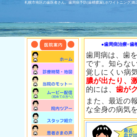
札幌市南区の歯医者さん。歯周病予防(歯槽膿漏),ホワイトニング,
●歯周病治療=歯
歯周病は、歯
です。知らな
覚しにくい病
膿が出たり、
的には、
歯が
また、最近の報
な全身の病気