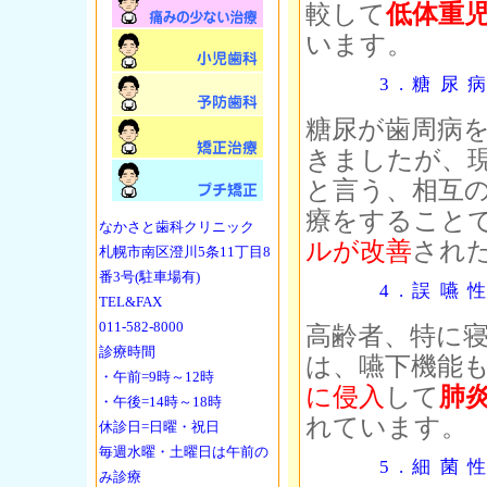
較して
低体重
います。
3.糖尿
糖尿が歯周病
きましたが、
と言う、相互
療をすること
なかさと歯科クリニック
ルが改善
され
札幌市南区澄川5条11丁目8
番3号(駐車場有)
4.誤嚥
TEL&FAX
011-582-8000
高齢者、特に
診療時間
は、嚥下機能
・午前=9時～12時
に侵入
して
肺
・午後=14時～18時
れています。
休診日=日曜・祝日
毎週水曜・土曜日は午前の
5.細菌
み診療