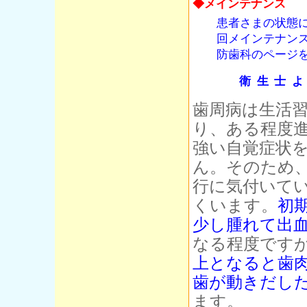
◆メインテナンス
患者さまの状態に
回メインテナン
防歯科のページ
衛生士
歯周病は生活
り、ある程度
強い自覚症状
ん。そのため
行に気付いて
くいます。
初
少し腫れて出
なる程度です
上となると歯
歯が動きだし
ます。