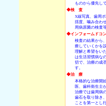
ものから優先し
◆検 査
X線写真、歯周
揺度、噛み合わ
周病原菌の検査
◆インフォームドコ
検査の結果から
療していくかを
理解と希望をい
は生活習慣病な
切で、治療の成
す。
◆治 療
本格的な治療開
医、歯科衛生士
治療では歯周病
歯石を取り除き
ことを第一とし