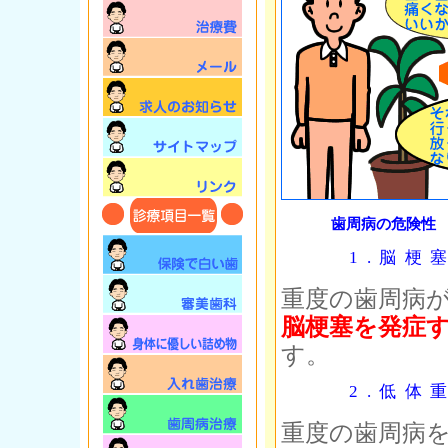
歯周病の危険性
1.脳梗
重度の歯周病
脳梗塞を発症
す。
2.低体
重度の歯周病