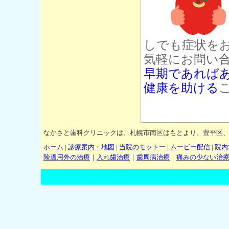
しでも症状を
気軽にお問い
早期であれば
健康を助ける
なかさと歯科クリニックは、札幌市南区はもとより、豊平区
ホーム
|
診療案内・地図
|
当院のモットー
|
ムービー配信
|
院内
険適用外の治療
｜
入れ歯治療
｜
歯周病治療
｜
痛みの少ない治