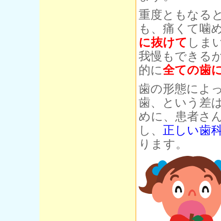
重度ともなる
も、痛くて噛
に抜けて
しま
我慢もできる
的に
全ての歯
歯の形態によ
歯、という差
めに、患者さ
し、
正しい歯
ります。