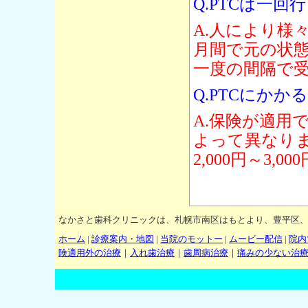
Q.PTCは一
A.人により様
月間で元の状態
一度の間隔で
Q.PTCにか
A.保険が適用
よって異なり
2,000円～3,0
なかさと歯科クリニックは、札幌市南区はもとより、豊平区
ホーム
|
診療案内・地図
|
当院のモットー
|
ムービー配信
|
院内
険適用外の治療
｜
入れ歯治療
｜
歯周病治療
｜
痛みの少ない治