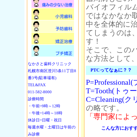
バイオフィル
ではなかなか
中を全体的に
てしまうのは
す！
そこで、この
な方法として
なかさと歯科クリニック
PTCってなぁに？？
札幌市南区澄川5条11丁目8
番3号(駐車場有)
P=Professi
TEL&FAX
T=Tooth(トゥ
011-582-8000
C=Cleaning
診療時間
・午前=9時～12時
の略です。
・午後=14時～18時
「専門家によ
休診日=日曜・祝日
毎週水曜・土曜日は午前の
こんな方におす
み診療