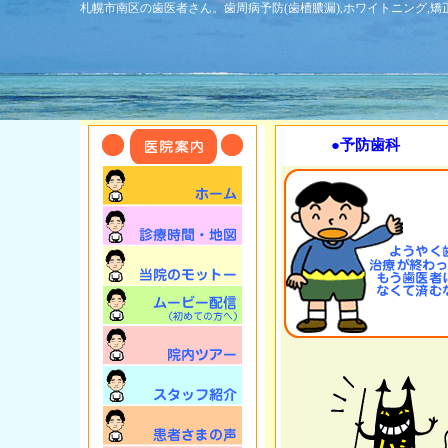
札幌市南区の歯医者さん。歯周病予防(歯槽膿漏),ホワイトニング,
●予防歯科