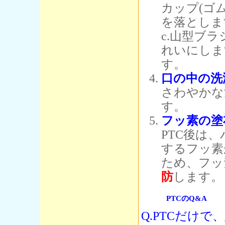
カップ(ゴ
を落としま
c.山型ブ
れいにしま
す。
口の中の洗
さわやかな
す。
フッ素の塗
PTC後は
するフッ素
ため、フッ
防
します。
PTCのQ&A
Q.PTCだけ