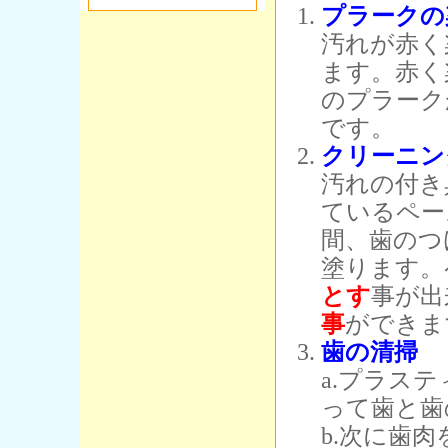
プラークの
汚れが赤く
ます。赤く
のプラーク
です。
クリーニン
汚れの付き
ているペー
間、歯のつ
塗ります。
とす
事が出
事
ができま
歯の清掃
a.プラス
って歯と歯
b.次に歯